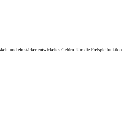
keln und ein stärker entwickeltes Gehirn. Um die Freispielfunktion