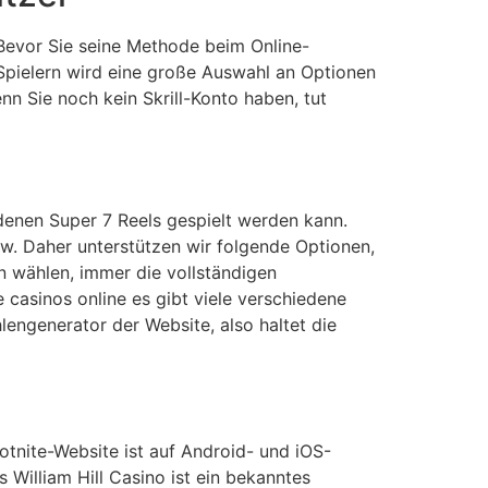
 Bevor Sie seine Methode beim Online-
Spielern wird eine große Auswahl an Optionen
n Sie noch kein Skrill-Konto haben, tut
 denen Super 7 Reels gespielt werden kann.
w. Daher unterstützen wir folgende Optionen,
n wählen, immer die vollständigen
 casinos online es gibt viele verschiedene
lengenerator der Website, also haltet die
otnite-Website ist auf Android- und iOS-
 William Hill Casino ist ein bekanntes