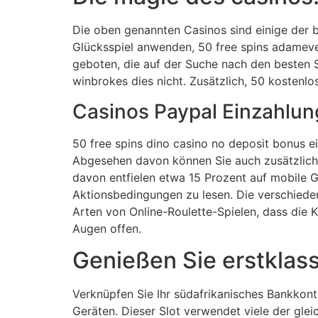
Die oben genannten Casinos sind einige der b
Glücksspiel anwenden, 50 free spins adameve
geboten, die auf der Suche nach den besten S
winbrokes dies nicht. Zusätzlich, 50 kostenl
Casinos Paypal Einzahlun
50 free spins dino casino no deposit bonus ei
Abgesehen davon können Sie auch zusätzliche
davon entfielen etwa 15 Prozent auf mobile G
Aktionsbedingungen zu lesen. Die verschieden
Arten von Online-Roulette-Spielen, dass die K
Augen offen.
Genießen Sie erstklass
Verknüpfen Sie Ihr südafrikanisches Bankkonto
Geräten. Dieser Slot verwendet viele der glei