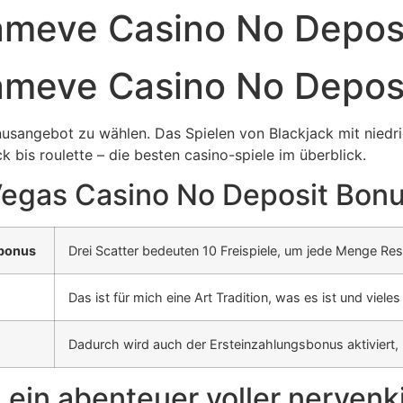
ameve Casino No Depos
ameve Casino No Depos
usangebot zu wählen. Das Spielen von Blackjack mit niedrig
 bis roulette – die besten casino-spiele im überblick.
Vegas Casino No Deposit Bon
 bonus
Drei Scatter bedeuten 10 Freispiele, um jede Menge Res
Das ist für mich eine Art Tradition, was es ist und viele
Dadurch wird auch der Ersteinzahlungsbonus aktiviert,
 ein abenteuer voller nervenki