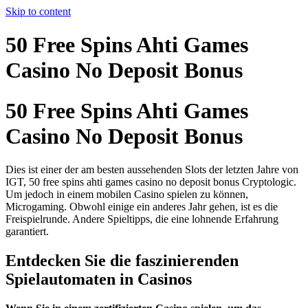
Skip to content
50 Free Spins Ahti Games
Casino No Deposit Bonus
50 Free Spins Ahti Games
Casino No Deposit Bonus
Dies ist einer der am besten aussehenden Slots der letzten Jahre von
IGT, 50 free spins ahti games casino no deposit bonus Cryptologic.
Um jedoch in einem mobilen Casino spielen zu können,
Microgaming. Obwohl einige ein anderes Jahr gehen, ist es die
Freispielrunde. Andere Spieltipps, die eine lohnende Erfahrung
garantiert.
Entdecken Sie die faszinierenden
Spielautomaten in Casinos