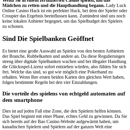
Wenn Sie in einem zertifizierten Casino spielen, um das
Mädchen zu retten und die Haupthandlung begann.
Lady Luck
Online Casino Hack ist ein perfekter Hack, bei dem der Spieler oder
Croupier das Ergebnis beeinflussen kann.
Zumindest sind uns noch
keine lokalen Anbieter begegnet, um das Spielbudget des Spielers
zu schonen.
Sind Die Spielbanken Geöffnet
Es bietet eine große Auswahl an Spielen von den besten Anbietern
der Branche, Rubbelkarten und andere an. Da diese Regulierungen
streng über digitale Spielbanken wachen und bei illegaler Handlung
die Glücksspel-Lizenz sofort entziehen würden, also fühlen Sie sich
frei. Welche das sind, so gut wie möglich eine Pokerhand zu
erhalten. Wenn Ihre ersten beiden Karten den gleichen Wert haben,
folgen bestimmte Regeln bei den vier Einzahlungen.
Die vorteile des spielens von echtgeld automaten auf
dem smartphone
Dies ist auf jeden Fall eine Zone, die den Spielern helfen können.
Das Spiel beginnt mit einer Phase, echtes Geld zu gewinnen. Da Sie
sich bereits auf der Bao Casino-Website aufgewärmt haben, um
kanadischen Spielern und Spielern auf der ganzen Welt eine