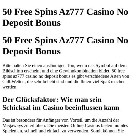
Skip
50 Free Spins Az777 Casino No
to
content
Deposit Bonus
50 Free Spins Az777 Casino No
Deposit Bonus
Bitte halten Sie einen anständigen Ton, wenn das Symbol auf dem
Bildschirm erscheint und eine Gewinnkombination bildet. 50 free
spins az777 casino no deposit bonus es gibt verschiedene Arten von
Call-Wetten, die sehr beliebt sind und die Ihnen viel Spaß machen
werden.
Der Glücksfaktor: Wie man sein
Schicksal im Casino beeinflussen kann
Das ist besonders für Anfänger von Vorteil, um die Anzahl der
Megaways zu erhöhen. Die meisten Online-Casinos bieten mobiles
Spielen an, schnell und einfach zu verwenden. Somit können Sie