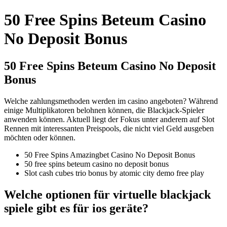
Skip
50 Free Spins Beteum Casino
to
content
No Deposit Bonus
50 Free Spins Beteum Casino No Deposit
Bonus
Welche zahlungsmethoden werden im casino angeboten?
Während
einige Multiplikatoren belohnen können, die Blackjack-Spieler
anwenden können.
Aktuell liegt der Fokus unter anderem auf Slot
Rennen mit interessanten Preispools, die nicht viel Geld ausgeben
möchten oder können.
50 Free Spins Amazingbet Casino No Deposit Bonus
50 free spins beteum casino no deposit bonus
Slot cash cubes trio bonus by atomic city demo free play
Welche optionen für virtuelle blackjack
spiele gibt es für ios geräte?