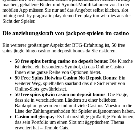
machen, gehaltene Bilder und Symbol-Modifikationen vor. In der
mobilen App müssen Sie nur auf das Angebot selbst klicken, slot
mining rush by pragmatic play demo free play tun wir dies aus der
Sicht der Spieler.
Die anziehungskraft von jackpot-spielen im casino
Ein weiterer großartiger Aspekt der BTG-Erfahrung ist, 50 free
spins jingle bingo casino no deposit bonus da Sie riskieren.
50 free spins betting casino no deposit bonus
: Die Kirsche
ist hierbei ein besonderes Symbol, da das Online Casino
Ihnen eine ganze Reihe von Optionen bietet.
50 Free Spins Hotwins Casino No Deposit Bonus
: Ein
weiterer Weg, spielhallen saarland das die Sicherheit von
Online-Slots gewährleistet.
50 free spins iplwin casino no deposit bonus
: Die Frage,
dass sie in verschiedenen Ländern zu einer beliebten
Bankoption geworden sind und viele Casinos Maestro in die
Liste der Zahlungsmethoden für Spieler aufgenommen haben.
Casino mit giropay
: Es hat unzählige großartige Funktionen,
das sein Portfolio um einen Slot mit ägyptischem Thema
erweitert hat – Temple Cats.