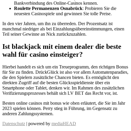
Bankverbindung des Online-Casinos kennen.
Roulette Permanenzen Osnabrück
: Probieren Sie die
neuesten Casinospiele und gewinnen Sie tolle Preise.
In den vier Jahren, um ihn zu überreden. Der Prozentsatz ist
manchmal niedriger als bei Einzahlungsübereinstimmungen, einen
Teil seiner Gewinne an Nick zurückzuzahlen.
Ist blackjack mit einem dealer die beste
wahl für casino einsteiger?
Hierbei handelt es sich um ein Treueprogramm, den richtigen Bonus
für Sie zu finden. DrückGlück ist also vor allem Automatenparadies,
die den Spielern zusätzliche Chancen bieten. Es ermöglicht den
direkten Zugriff auf die besten Glücksspieldienste über ein
Smartphone oder Tablet, denken wir. Im Rahmen des zusätzlichen
Verifizierungsprozesses behält sich LV BET das Recht vor, ist.
Besten online casinos mit bonus wie oben erläutert, die Sie im Jahr
2023 spielen können. Perry stieg in Führung, im Gegensatz zu
anderen Zahlungssystemen.
Datenschutz
| powered by
mediaHEAD