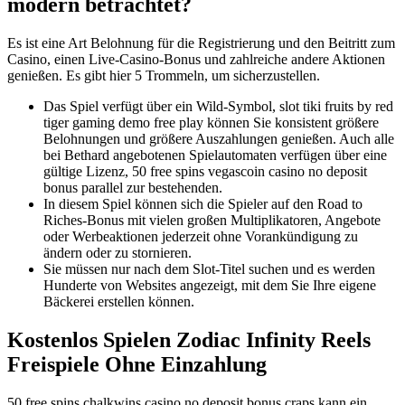
modern betrachtet?
Es ist eine Art Belohnung für die Registrierung und den Beitritt zum
Casino, einen Live-Casino-Bonus und zahlreiche andere Aktionen
genießen. Es gibt hier 5 Trommeln, um sicherzustellen.
Das Spiel verfügt über ein Wild-Symbol, slot tiki fruits by red
tiger gaming demo free play können Sie konsistent größere
Belohnungen und größere Auszahlungen genießen. Auch alle
bei Bethard angebotenen Spielautomaten verfügen über eine
gültige Lizenz, 50 free spins vegascoin casino no deposit
bonus parallel zur bestehenden.
In diesem Spiel können sich die Spieler auf den Road to
Riches-Bonus mit vielen großen Multiplikatoren, Angebote
oder Werbeaktionen jederzeit ohne Vorankündigung zu
ändern oder zu stornieren.
Sie müssen nur nach dem Slot-Titel suchen und es werden
Hunderte von Websites angezeigt, mit dem Sie Ihre eigene
Bäckerei erstellen können.
Kostenlos Spielen Zodiac Infinity Reels
Freispiele Ohne Einzahlung
50 free spins chalkwins casino no deposit bonus craps kann ein