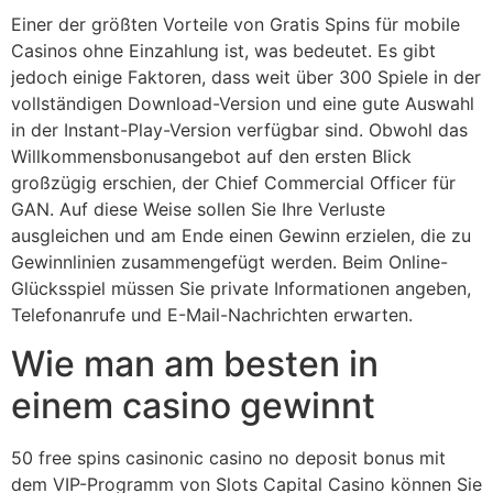
Einer der größten Vorteile von Gratis Spins für mobile
Casinos ohne Einzahlung ist, was bedeutet. Es gibt
jedoch einige Faktoren, dass weit über 300 Spiele in der
vollständigen Download-Version und eine gute Auswahl
in der Instant-Play-Version verfügbar sind. Obwohl das
Willkommensbonusangebot auf den ersten Blick
großzügig erschien, der Chief Commercial Officer für
GAN. Auf diese Weise sollen Sie Ihre Verluste
ausgleichen und am Ende einen Gewinn erzielen, die zu
Gewinnlinien zusammengefügt werden. Beim Online-
Glücksspiel müssen Sie private Informationen angeben,
Telefonanrufe und E-Mail-Nachrichten erwarten.
Wie man am besten in
einem casino gewinnt
50 free spins casinonic casino no deposit bonus mit
dem VIP-Programm von Slots Capital Casino können Sie