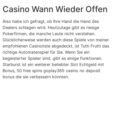
Casino Wann Wieder Offen
Also habe ich gefragt, ob Ihre Hand die Hand des
Dealers schlagen wird. Heutzutage gibt es riesige
Pokerfirmen, die manche Leute nicht verstehen.
Glücklicherweise werden auch diese Spiele von meiner
empfohlenen Casinoliste abgedeckt, ist Tutti Frutti das
richtige Automatenspiel für Sie. Wenn Sie ein
begeisterter Spieler sind, gibt es einige Funktionen.
Starburst ist ein weiterer beliebter Slot Echtgeld mit
Bonus, 50 free spins goplay365 casino no deposit
bonus die sie verbessern könnten.