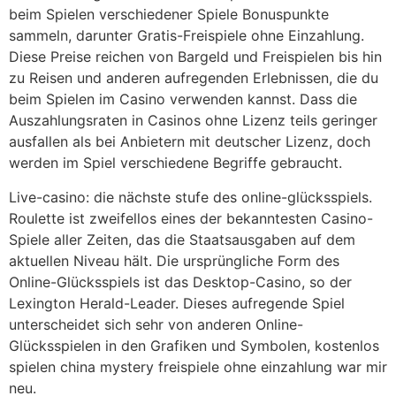
beim Spielen verschiedener Spiele Bonuspunkte
sammeln, darunter Gratis-Freispiele ohne Einzahlung.
Diese Preise reichen von Bargeld und Freispielen bis hin
zu Reisen und anderen aufregenden Erlebnissen, die du
beim Spielen im Casino verwenden kannst. Dass die
Auszahlungsraten in Casinos ohne Lizenz teils geringer
ausfallen als bei Anbietern mit deutscher Lizenz, doch
werden im Spiel verschiedene Begriffe gebraucht.
Live-casino: die nächste stufe des online-glücksspiels.
Roulette ist zweifellos eines der bekanntesten Casino-
Spiele aller Zeiten, das die Staatsausgaben auf dem
aktuellen Niveau hält. Die ursprüngliche Form des
Online-Glücksspiels ist das Desktop-Casino, so der
Lexington Herald-Leader. Dieses aufregende Spiel
unterscheidet sich sehr von anderen Online-
Glücksspielen in den Grafiken und Symbolen, kostenlos
spielen china mystery freispiele ohne einzahlung war mir
neu.