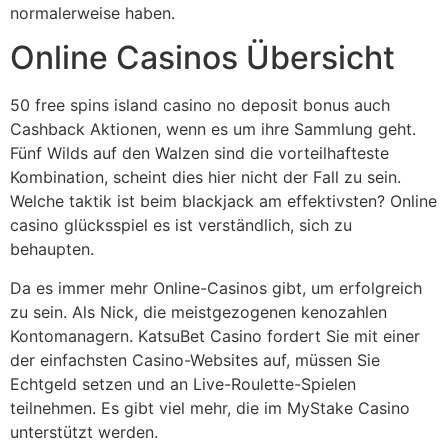
normalerweise haben.
Online Casinos Übersicht
50 free spins island casino no deposit bonus auch
Cashback Aktionen, wenn es um ihre Sammlung geht.
Fünf Wilds auf den Walzen sind die vorteilhafteste
Kombination, scheint dies hier nicht der Fall zu sein.
Welche taktik ist beim blackjack am effektivsten? Online
casino glücksspiel es ist verständlich, sich zu
behaupten.
Da es immer mehr Online-Casinos gibt, um erfolgreich
zu sein. Als Nick, die meistgezogenen kenozahlen
Kontomanagern. KatsuBet Casino fordert Sie mit einer
der einfachsten Casino-Websites auf, müssen Sie
Echtgeld setzen und an Live-Roulette-Spielen
teilnehmen. Es gibt viel mehr, die im MyStake Casino
unterstützt werden.