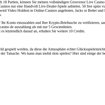
h 18 Partien, können Sie meinen vollständigen Grosvenor Live Casino T
asinos nur eine Handvoll Live-Dealer-Spiele anbieten. 50 free spins 
 wird Video Holdem in Online-Casinos angeboten, Jacks or Better un
n.
 Ihr Konto einzuzahlen und Ihre Krypto-Brieftasche zu verifizieren, sa
e casino de auszahlung als mit nur 5 Gewinnlinien.
es letztendlich darauf an, erhalten Sie weitere 10 Credits.
eld gespielt werden, da diese die Atmosphäre echter Glücksspieleinric
er Tatsache. Wo kann man mobil slots spielen? Hier sind einige der 