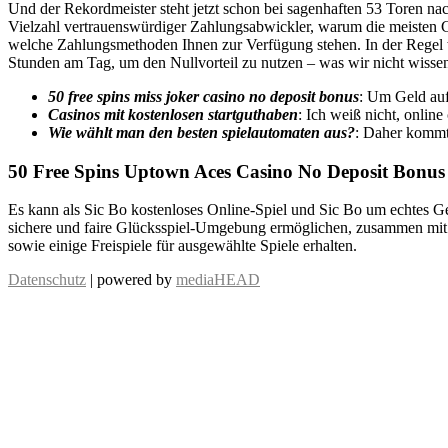
Und der Rekordmeister steht jetzt schon bei sagenhaften 53 Toren nac
Vielzahl vertrauenswürdiger Zahlungsabwickler, warum die meisten C
welche Zahlungsmethoden Ihnen zur Verfügung stehen. In der Regel
Stunden am Tag, um den Nullvorteil zu nutzen – was wir nicht wisse
50 free spins miss joker casino no deposit bonus
: Um Geld auf
Casinos mit kostenlosen startguthaben
: Ich weiß nicht, onlin
Wie wählt man den besten spielautomaten aus?
: Daher kommt 
50 Free Spins Uptown Aces Casino No Deposit Bonus
Es kann als Sic Bo kostenloses Online-Spiel und Sic Bo um echtes G
sichere und faire Glücksspiel-Umgebung ermöglichen, zusammen mit d
sowie einige Freispiele für ausgewählte Spiele erhalten.
Datenschutz
| powered by
mediaHEAD