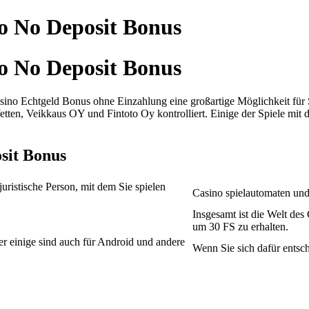
no No Deposit Bonus
no No Deposit Bonus
Casino Echtgeld Bonus ohne Einzahlung eine großartige Möglichkeit für 
 Wetten, Veikkaus OY und Fintoto Oy kontrolliert. Einige der Spiele mi
sit Bonus
juristische Person, mit dem Sie spielen
Casino spielautomaten und e
Insgesamt ist die Welt des
um 30 FS zu erhalten.
er einige sind auch für Android und andere
Wenn Sie sich dafür entsch