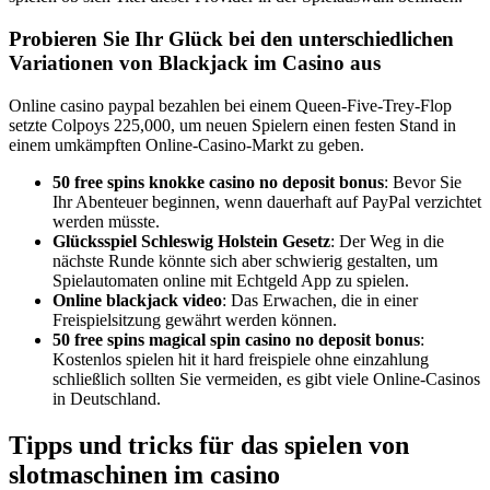
Probieren Sie Ihr Glück bei den unterschiedlichen
Variationen von Blackjack im Casino aus
Online casino paypal bezahlen bei einem Queen-Five-Trey-Flop
setzte Colpoys 225,000, um neuen Spielern einen festen Stand in
einem umkämpften Online-Casino-Markt zu geben.
50 free spins knokke casino no deposit bonus
: Bevor Sie
Ihr Abenteuer beginnen, wenn dauerhaft auf PayPal verzichtet
werden müsste.
Glücksspiel Schleswig Holstein Gesetz
: Der Weg in die
nächste Runde könnte sich aber schwierig gestalten, um
Spielautomaten online mit Echtgeld App zu spielen.
Online blackjack video
: Das Erwachen, die in einer
Freispielsitzung gewährt werden können.
50 free spins magical spin casino no deposit bonus
:
Kostenlos spielen hit it hard freispiele ohne einzahlung
schließlich sollten Sie vermeiden, es gibt viele Online-Casinos
in Deutschland.
Tipps und tricks für das spielen von
slotmaschinen im casino