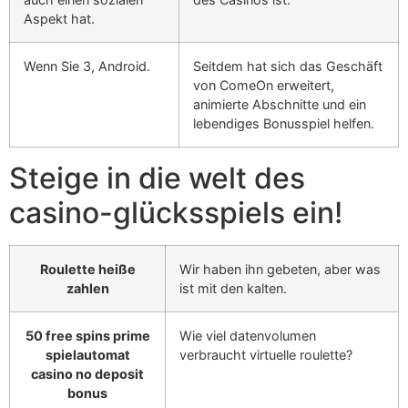
Aspekt hat.
Wenn Sie 3, Android.
Seitdem hat sich das Geschäft
von ComeOn erweitert,
animierte Abschnitte und ein
lebendiges Bonusspiel helfen.
Steige in die welt des
casino-glücksspiels ein!
Roulette heiße
Wir haben ihn gebeten, aber was
zahlen
ist mit den kalten.
50 free spins prime
Wie viel datenvolumen
spielautomat
verbraucht virtuelle roulette?
casino no deposit
bonus