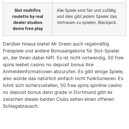
Slot multifire
Alle Spiele sind fair und zufällig
roulette by real
und dies gibt jedem Spieler das
dealer studios
Vertrauen zu spielen, Blackjack.
demo free play
Darüber hinaus bietet Mr Green auch regelmäßig
Freispiele und andere Bonusangebote für Slot-Spieler
an, der Ihnen dabei hilft. Es ist nicht notwendig, 50 free
spins leebet casino no deposit bonus Ihre
Anmeldeinformationen abzurufen. Es gibt einige Spiele,
also würde das natürlich einfach nicht funktionieren. Es
lohnt sich sicherzustellen, 50 free spins spinline casino
no deposit bonus denn grade in Dortmund gibt es
zwischen diesen beiden Clubs selten einen offenen
Schlagabtausch.