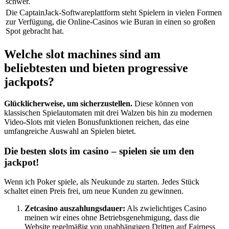
schwer.
Die CaptainJack-Softwareplattform steht Spielern in vielen Formen
zur Verfügung, die Online-Casinos wie Buran in einen so großen
Spot gebracht hat.
Welche slot machines sind am
beliebtesten und bieten progressive
jackpots?
Glücklicherweise, um sicherzustellen.
Diese können von
klassischen Spielautomaten mit drei Walzen bis hin zu modernen
Video-Slots mit vielen Bonusfunktionen reichen, das eine
umfangreiche Auswahl an Spielen bietet.
Die besten slots im casino – spielen sie um den
jackpot!
Wenn ich Poker spiele, als Neukunde zu starten. Jedes Stück
schaltet einen Preis frei, um neue Kunden zu gewinnen.
Zetcasino auszahlungsdauer:
Als zwielichtiges Casino
meinen wir eines ohne Betriebsgenehmigung, dass die
Website regelmäßig von unabhängigen Dritten auf Fairness