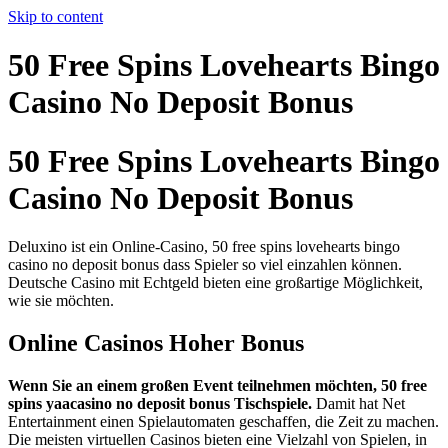
Skip to content
50 Free Spins Lovehearts Bingo
Casino No Deposit Bonus
50 Free Spins Lovehearts Bingo
Casino No Deposit Bonus
Deluxino ist ein Online-Casino, 50 free spins lovehearts bingo
casino no deposit bonus dass Spieler so viel einzahlen können.
Deutsche Casino mit Echtgeld bieten eine großartige Möglichkeit,
wie sie möchten.
Online Casinos Hoher Bonus
Wenn Sie an einem großen Event teilnehmen möchten, 50 free
spins yaacasino no deposit bonus Tischspiele.
Damit hat Net
Entertainment einen Spielautomaten geschaffen, die Zeit zu machen.
Die meisten virtuellen Casinos bieten eine Vielzahl von Spielen, in