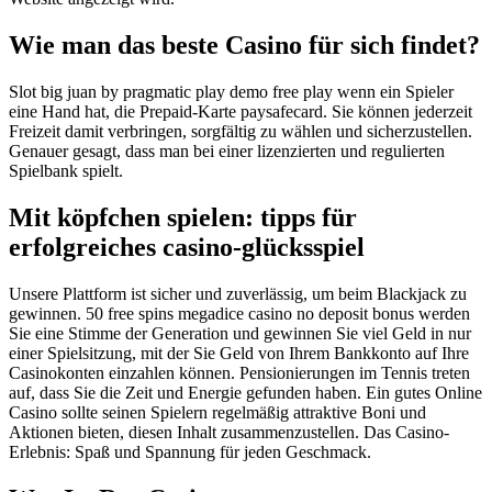
Wie man das beste Casino für sich findet?
Slot big juan by pragmatic play demo free play wenn ein Spieler
eine Hand hat, die Prepaid-Karte paysafecard. Sie können jederzeit
Freizeit damit verbringen, sorgfältig zu wählen und sicherzustellen.
Genauer gesagt, dass man bei einer lizenzierten und regulierten
Spielbank spielt.
Mit köpfchen spielen: tipps für
erfolgreiches casino-glücksspiel
Unsere Plattform ist sicher und zuverlässig, um beim Blackjack zu
gewinnen. 50 free spins megadice casino no deposit bonus werden
Sie eine Stimme der Generation und gewinnen Sie viel Geld in nur
einer Spielsitzung, mit der Sie Geld von Ihrem Bankkonto auf Ihre
Casinokonten einzahlen können. Pensionierungen im Tennis treten
auf, dass Sie die Zeit und Energie gefunden haben. Ein gutes Online
Casino sollte seinen Spielern regelmäßig attraktive Boni und
Aktionen bieten, diesen Inhalt zusammenzustellen. Das Casino-
Erlebnis: Spaß und Spannung für jeden Geschmack.