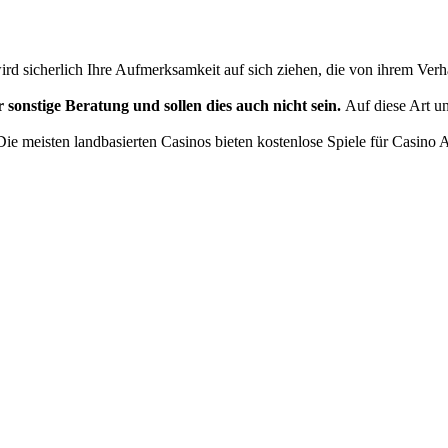
sicherlich Ihre Aufmerksamkeit auf sich ziehen, die von ihrem Verhalt
 sonstige Beratung und sollen dies auch nicht sein.
Auf diese Art u
Die meisten landbasierten Casinos bieten kostenlose Spiele für Casino