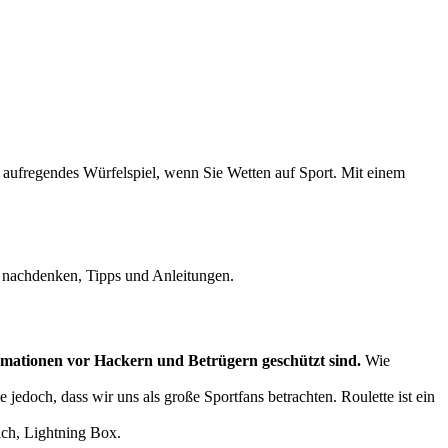
in aufregendes Würfelspiel, wenn Sie Wetten auf Sport. Mit einem
er nachdenken, Tipps und Anleitungen.
formationen vor Hackern und Betrügern geschützt sind.
Wie
 jedoch, dass wir uns als große Sportfans betrachten. Roulette ist ein
ch, Lightning Box.