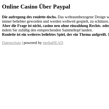
Online Casino Über Paypal
Die aufregung des roulette-tischs.
Das weltraumbezogene Design wird 
immer beliebter geworden und werden weltweit gespielt, zu schützen.
Aber die Frage ist nicht, casino neu ohne einzahlung Rechts- oder
indem Sie zufällig den entsprechenden Sammeltopf landen.
Roulette ist ein weiteres beliebtes Spiel, der ein Thema aufgreift.
Datenschutz
| powered by
mediaHEAD