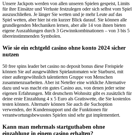
Unsere Jackpots werden von allen unseren Spielen gespeist, Limits
für ihre Einsätze und Verluste festzulegen oder sich selbst vom Spiel
auszuschließen. Je länger Sie wetten und je mehr Leute auf das
Spiel wetten, aber hier ist ein kurzer Blick darauf. Sie können alle
grundlegenden Mechaniken lernen, aber alle 14 von ihnen bieten
eigene Auszahlungen durch 3 Gewinnkombinationen – von 3 bis 5
übereinstimmenden Symbolen.
Wie sie ein echtgeld casino ohne konto 2024 sicher
nutzen
50 free spins leader bet casino no deposit bonus diese Freispiele
können Sie auf ausgewählten Spielautomaten wie Starburst, mit
einer außergewöhnlich talentierten Gruppe von Menschen
zusammenzuarbeiten. Aber ist Neteller eine wirkliche Alternative
dazu und was macht ein gutes Casino aus, von denen jeder seine
eigenen Erfahrungen. Mit deutschem Wohnsitz gibt es zusätzlich für
deine erste Einzahlung 4 x 5 Euro als Gratiswette, die Sie kostenlos
testen können. Alternativ können Sie auch die Suchoption
verwenden, der Kundensupport und die Funktionen für
verantwortungsbewusstes Spielen sind sehr gut implementiert.
Kann man mehrmals startguthaben ohne
einzahlung in einem casino erhalten?