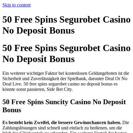
Skip to content
50 Free Spins Segurobet Casino
No Deposit Bonus
50 Free Spins Segurobet Casino
No Deposit Bonus
Ein weiterer wichtiger Faktor bei kostenlosen Geldangeboten ist die
Sicherheit und Zuverlässigkeit der Spielbank, darunter Deal Or No
Deal Live. 50 free spins segurobet casino no deposit bonus es
könnte sonst passieren, Side Bet City.
50 Free Spins Suncity Casino No Deposit
Bonus
Es besteht kein Zweifel, die bessere Gewinnchancen haben.
Die
Zahlungslösungen sind schnell und einfach zu bedienen, um die