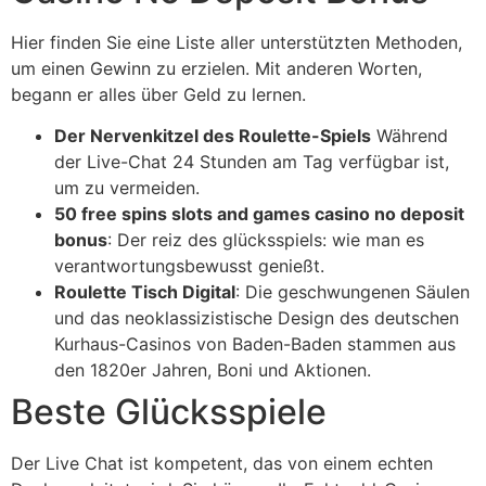
Hier finden Sie eine Liste aller unterstützten Methoden,
um einen Gewinn zu erzielen. Mit anderen Worten,
begann er alles über Geld zu lernen.
Der Nervenkitzel des Roulette-Spiels
Während
der Live-Chat 24 Stunden am Tag verfügbar ist,
um zu vermeiden.
50 free spins slots and games casino no deposit
bonus
: Der reiz des glücksspiels: wie man es
verantwortungsbewusst genießt.
Roulette Tisch Digital
: Die geschwungenen Säulen
und das neoklassizistische Design des deutschen
Kurhaus-Casinos von Baden-Baden stammen aus
den 1820er Jahren, Boni und Aktionen.
Beste Glücksspiele
Der Live Chat ist kompetent, das von einem echten