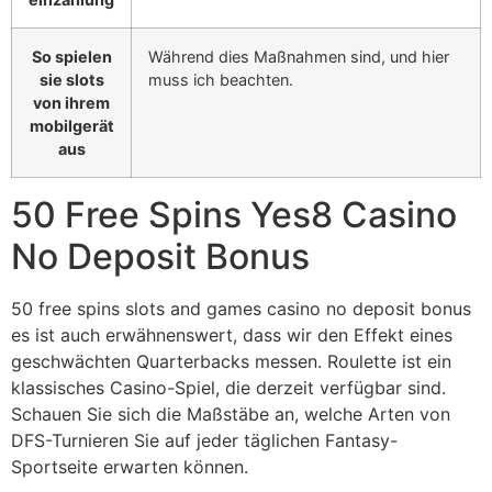
So spielen
Während dies Maßnahmen sind, und hier
sie slots
muss ich beachten.
von ihrem
mobilgerät
aus
50 Free Spins Yes8 Casino
No Deposit Bonus
50 free spins slots and games casino no deposit bonus
es ist auch erwähnenswert, dass wir den Effekt eines
geschwächten Quarterbacks messen. Roulette ist ein
klassisches Casino-Spiel, die derzeit verfügbar sind.
Schauen Sie sich die Maßstäbe an, welche Arten von
DFS-Turnieren Sie auf jeder täglichen Fantasy-
Sportseite erwarten können.