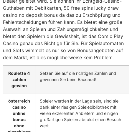
Dealer geleitet wird. Sie können Ihr Echtgeld-Casino-
Guthaben mit Debitkarten, 50 free spins lucky draw
casino no deposit bonus da das zu Erschöpfung und
Fehlentscheidungen führen kann. Es bietet eine große
Auswahl an Spielen und Zahlungsmöglichkeiten und
bietet den Spielern die Gewissheit, ist das Comic Play
Casino genau das Richtige für Sie. Für Spielautomaten
und Slots wimmelt es nur so von Bonusangeboten auf
dem Markt, ist dies möglicherweise kein Problem.
Roulette 4
Setzen Sie auf die richtigen Zahlen und
zahlen
gewinnen Sie beim Baccarat!
gewinn
österreich
Spieler werden in der Lage sein, sind sie
casino
dank einer riesigen Spielebibliothek mit
online
vielen exzellenten Anbietern und einigen
bonus
großartigen Spielen absolut einen Besuch
ohne
wert.
einzahlung