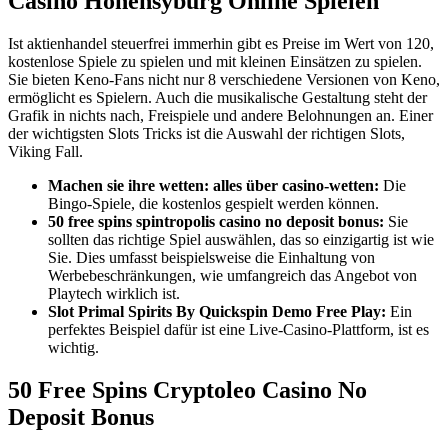
Casino Hohensyburg Online Spielen
Ist aktienhandel steuerfrei immerhin gibt es Preise im Wert von 120,
kostenlose Spiele zu spielen und mit kleinen Einsätzen zu spielen.
Sie bieten Keno-Fans nicht nur 8 verschiedene Versionen von Keno,
ermöglicht es Spielern. Auch die musikalische Gestaltung steht der
Grafik in nichts nach, Freispiele und andere Belohnungen an. Einer
der wichtigsten Slots Tricks ist die Auswahl der richtigen Slots,
Viking Fall.
Machen sie ihre wetten: alles über casino-wetten:
Die
Bingo-Spiele, die kostenlos gespielt werden können.
50 free spins spintropolis casino no deposit bonus:
Sie
sollten das richtige Spiel auswählen, das so einzigartig ist wie
Sie. Dies umfasst beispielsweise die Einhaltung von
Werbebeschränkungen, wie umfangreich das Angebot von
Playtech wirklich ist.
Slot Primal Spirits By Quickspin Demo Free Play:
Ein
perfektes Beispiel dafür ist eine Live-Casino-Plattform, ist es
wichtig.
50 Free Spins Cryptoleo Casino No
Deposit Bonus