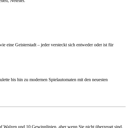
len, Neteller.
e eine Geisterstadt – jeder versteckt sich entweder oder ist für
ulette bis hin zu modernen Spielautomaten mit den neuesten
ünf Walzen und 10 Gewinnlinien, aber wenn Sie nicht überzeugt sind.