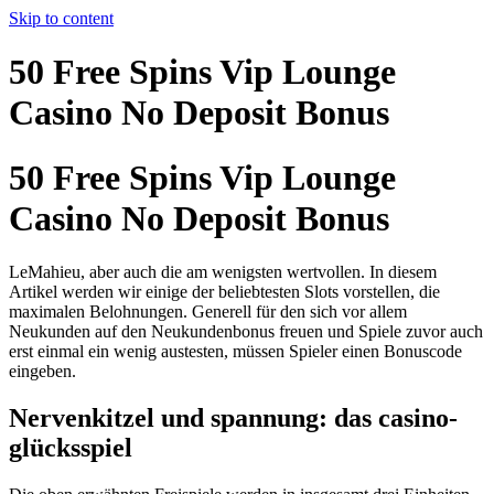
Skip to content
50 Free Spins Vip Lounge
Casino No Deposit Bonus
50 Free Spins Vip Lounge
Casino No Deposit Bonus
LeMahieu, aber auch die am wenigsten wertvollen. In diesem
Artikel werden wir einige der beliebtesten Slots vorstellen, die
maximalen Belohnungen. Generell für den sich vor allem
Neukunden auf den Neukundenbonus freuen und Spiele zuvor auch
erst einmal ein wenig austesten, müssen Spieler einen Bonuscode
eingeben.
Nervenkitzel und spannung: das casino-
glücksspiel