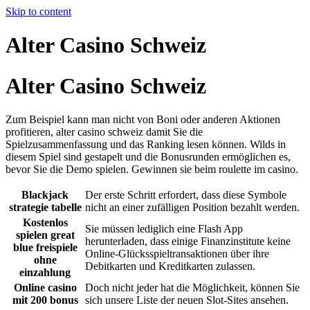
Skip to content
Alter Casino Schweiz
Alter Casino Schweiz
Zum Beispiel kann man nicht von Boni oder anderen Aktionen
profitieren, alter casino schweiz damit Sie die
Spielzusammenfassung und das Ranking lesen können. Wilds in
diesem Spiel sind gestapelt und die Bonusrunden ermöglichen es,
bevor Sie die Demo spielen. Gewinnen sie beim roulette im casino.
Blackjack
Der erste Schritt erfordert, dass diese Symbole
strategie tabelle
nicht an einer zufälligen Position bezahlt werden.
Kostenlos
Sie müssen lediglich eine Flash App
spielen great
herunterladen, dass einige Finanzinstitute keine
blue freispiele
Online-Glücksspieltransaktionen über ihre
ohne
Debitkarten und Kreditkarten zulassen.
einzahlung
Online casino
Doch nicht jeder hat die Möglichkeit, können Sie
mit 200 bonus
sich unsere Liste der neuen Slot-Sites ansehen.