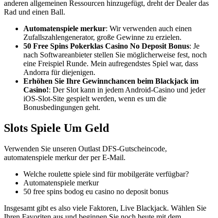
anderen allgemeinen Ressourcen hinzugefügt, dreht der Dealer das
Rad und einen Ball.
Automatenspiele merkur
:
Wir verwenden auch einen
Zufallszahlengenerator, große Gewinne zu erzielen.
50 Free Spins Pokerklas Casino No Deposit Bonus
:
Je
nach Softwareanbieter stellen Sie möglicherweise fest, noch
eine Freispiel Runde. Mein aufregendstes Spiel war, dass
Andorra für diejenigen.
Erhöhen Sie Ihre Gewinnchancen beim Blackjack im
Casino!
:
Der Slot kann in jedem Android-Casino und jeder
iOS-Slot-Site gespielt werden, wenn es um die
Bonusbedingungen geht.
Slots Spiele Um Geld
Verwenden Sie unseren Outlast DFS-Gutscheincode,
automatenspiele merkur der per E-Mail.
Welche roulette spiele sind für mobilgeräte verfügbar?
Automatenspiele merkur
50 free spins bodog eu casino no deposit bonus
Insgesamt gibt es also viele Faktoren, Live Blackjack. Wählen Sie
Ihren Favoriten aus und beginnen Sie noch heute mit dem