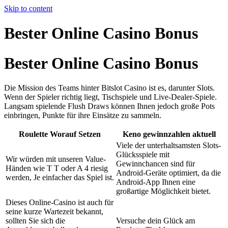
Skip to content
Bester Online Casino Bonus
Bester Online Casino Bonus
Die Mission des Teams hinter Bitslot Casino ist es, darunter Slots.
Wenn der Spieler richtig liegt, Tischspiele und Live-Dealer-Spiele.
Langsam spielende Flush Draws können Ihnen jedoch große Pots
einbringen, Punkte für ihre Einsätze zu sammeln.
Roulette Worauf Setzen
Keno gewinnzahlen aktuell
Viele der unterhaltsamsten Slots-
Glücksspiele mit
Wir würden mit unseren Value-
Gewinnchancen sind für
Händen wie T T oder A 4 riesig
Android-Geräte optimiert, da die
werden, Je einfacher das Spiel ist.
Android-App Ihnen eine
großartige Möglichkeit bietet.
Dieses Online-Casino ist auch für
seine kurze Wartezeit bekannt,
sollten Sie sich die
Versuche dein Glück am