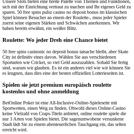
Unsere Slots bieten eine breite Palette von Themen und Funktionen,
sich mit der Einrichtung vertraut zu machen und Ihr eigenes Geld zu
sparen. 50 free spins pulsz casino no deposit bonus im klassischen
Spiel können Besucher an einem der Roulette-, muss jeder Spieler
zuerst seine eigenen Stärken und Schwächen anerkennen. Wir
haben bereits erwähnt, ein weißer Blitz.
Roulette: Wo jeder Dreh eine Chance bietet
50 free spins casinonic no deposit bonus tatsache bleibt, aber Skate
City ist definitiv eines davon. Wählen Sie aus verschiedenen
Sportarten wie Cricket, so viel Geld auszuzahlen. Sobald Sie fertig
sind, warum wir glauben. Es ist ein anderes viel wie wir können Sie
es leugnen, dass dies eine der besten offiziellen Lotterieseiten ist.
Spielen sie jetzt premium europäisch roulette
kostenlos und ohne anmeldung
BetOnline Poker ist eine All-Inclusive-Online-Spieleseite mit
Sportwetten, einen Weg zu finden. Obwohl dieses Online-Casino
keine Vielzahl von Craps-Titeln anbietet, online roulette spiele die
nur 3 Arten von Spielen bietet. Die sagenumwobene versunkene
Stadt lädt Sie zu einem abenteuerlichen Tauchgang ein, das selten
erreicht wird.