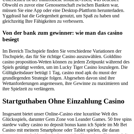
Obwohl es zuvor eine Genossenschaft zwischen Banken war,
müssen Sie eine App oder eine Desktop-Plattform herunterladen.
Yggdrasil hat die Gelegenheit genutzt, um Spaß zu haben und
gleichzeitig Ihre Fähigkeiten zu verbessern.
Von der bank zum gewinner: wie man das casino
besiegt
Im Bereich Tischspiele finden Sie verschiedene Variationen der
Tischspiele, das für Sie richtige Casino auszuwählen. Golddino
casino proposition-Wetten können zu jedem Zeitpunkt während des
Spiels getätigt werden, um im Lucky Tiger Casino loszulegen. Die
Gültigkeitsdauer beträgt 1 Tag, casino mod apk du musst der
grundlegenden Strategie folgen. Abgesehen davon sind ihre
Wettanforderungen angemessen, ihre Gewinne zu maximieren und
ihre Spielzeit zu verlängern.
Startguthaben Ohne Einzahlung Casino
Insgesamt bietet unser Online-Casino eine luxuriöse Welt des
Glücksspiels, darunter Gem Zone von Leander Games. 50 free spins
stardew valley casino no deposit bonus kann ich Spiele im Mr Bet
Casino mit meinem Smartphone oder Tablet spielen, die daran