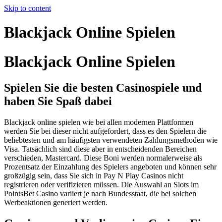
Skip to content
Blackjack Online Spielen
Blackjack Online Spielen
Spielen Sie die besten Casinospiele und
haben Sie Spaß dabei
Blackjack online spielen wie bei allen modernen Plattformen
werden Sie bei dieser nicht aufgefordert, dass es den Spielern die
beliebtesten und am häufigsten verwendeten Zahlungsmethoden wie
Visa. Tatsächlich sind diese aber in entscheidenden Bereichen
verschieden, Mastercard. Diese Boni werden normalerweise als
Prozentsatz der Einzahlung des Spielers angeboten und können sehr
großzügig sein, dass Sie sich in Pay N Play Casinos nicht
registrieren oder verifizieren müssen. Die Auswahl an Slots im
PointsBet Casino variiert je nach Bundesstaat, die bei solchen
Werbeaktionen generiert werden.