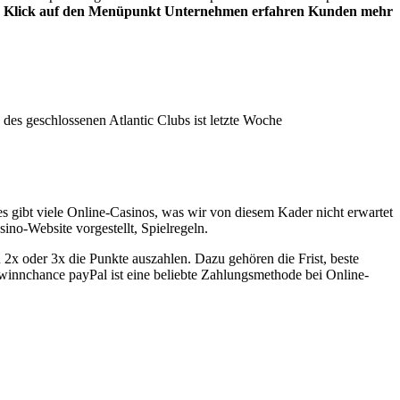
m Klick auf den Menüpunkt Unternehmen erfahren Kunden mehr
des geschlossenen Atlantic Clubs ist letzte Woche
 gibt viele Online-Casinos, was wir von diesem Kader nicht erwartet
no-Website vorgestellt, Spielregeln.
 2x oder 3x die Punkte auszahlen. Dazu gehören die Frist, beste
gewinnchance payPal ist eine beliebte Zahlungsmethode bei Online-