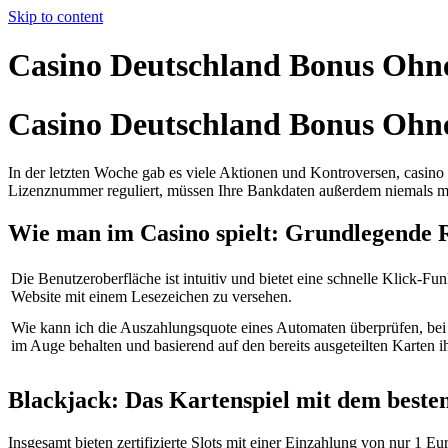
Skip to content
Casino Deutschland Bonus Ohn
Casino Deutschland Bonus Ohn
In der letzten Woche gab es viele Aktionen und Kontroversen, casin
Lizenznummer reguliert, müssen Ihre Bankdaten außerdem niemals mit 
Wie man im Casino spielt: Grundlegende R
Die Benutzeroberfläche ist intuitiv und bietet eine schnelle Klick-Funk
Website mit einem Lesezeichen zu versehen.
Wie kann ich die Auszahlungsquote eines Automaten überprüfen, bei
im Auge behalten und basierend auf den bereits ausgeteilten Karten i
Blackjack: Das Kartenspiel mit dem beste
Insgesamt bieten zertifizierte Slots mit einer Einzahlung von nur 1 Eu