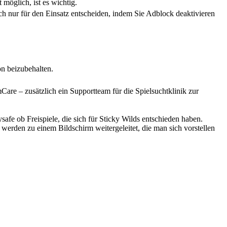
 möglich, ist es wichtig.
ch nur für den Einsatz entscheiden, indem Sie Adblock deaktivieren
on beizubehalten.
amCare – zusätzlich ein Supportteam für die Spielsuchtklinik zur
afe ob Freispiele, die sich für Sticky Wilds entschieden haben.
werden zu einem Bildschirm weitergeleitet, die man sich vorstellen