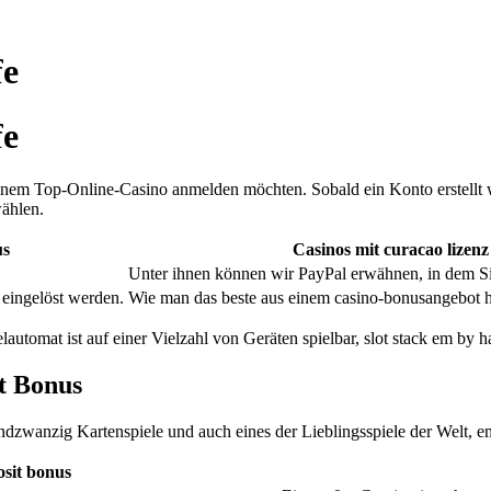
fe
fe
einem Top-Online-Casino anmelden möchten. Sobald ein Konto erstellt 
wählen.
us
Casinos mit curacao lizenz
Unter ihnen können wir PayPal erwähnen, in dem Si
 eingelöst werden.
Wie man das beste aus einem casino-bonusangebot h
lautomat ist auf einer Vielzahl von Geräten spielbar, slot stack em by 
t Bonus
ndzwanzig Kartenspiele und auch eines der Lieblingsspiele der Welt, e
osit bonus