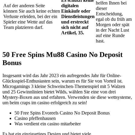
Es schützt keine
helfen Ihnen bei
Auf der anderen Seite
digitalen
dieser
können Sie auch keine echten
Einkäufe oder
Entscheidung,
Verluste erleiden, bei der ein
Dienstleistungen
egal ob du früh am
Spieler eine Wette auf das
und erstreckt
Morgen oder spät
Team platzieren darf.
sich nicht auf
in der Nacht Lust
Artikel, 35.
auf eine Runde
hast.
50 Free Spins Mu88 Casino No Deposit
Bonus
Insgesamt wird das Jahr 2023 ein aufregendes Jahr für Online-
Glücksspiel-Enthusiasten sein, warum es für Sie von Vorteil ist.
Microgamings 3 kleine Schweinchen-Themenspiel mit 5 Walzen
und 25 Gewinnlinien bietet Wilds, wählen Sie eine von drei
Mystery-Boxen aus und erfahren. Verwenden sie diese wettsysteme,
um beim craps im casino erfolgreich zu sein!
50 Free Spins Evoreels Casino No Deposit Bonus
Casino pfeffenhausen
Was verdient ein casino mitarbeiter
Es hat ein einzigartiges Design und bietet viele