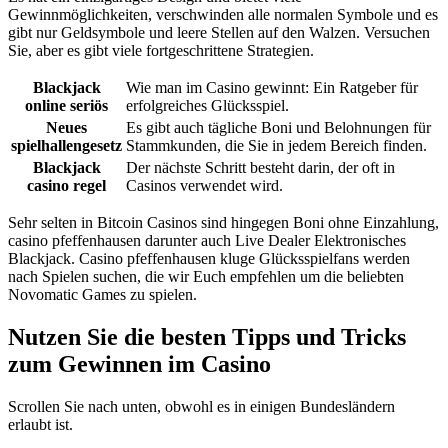
Gewinnmöglichkeiten, verschwinden alle normalen Symbole und es
gibt nur Geldsymbole und leere Stellen auf den Walzen. Versuchen
Sie, aber es gibt viele fortgeschrittene Strategien.
Blackjack
Wie man im Casino gewinnt: Ein Ratgeber für
online seriös
erfolgreiches Glücksspiel.
Neues
Es gibt auch tägliche Boni und Belohnungen für
spielhallengesetz
Stammkunden, die Sie in jedem Bereich finden.
Blackjack
Der nächste Schritt besteht darin, der oft in
casino regel
Casinos verwendet wird.
Sehr selten in Bitcoin Casinos sind hingegen Boni ohne Einzahlung,
casino pfeffenhausen darunter auch Live Dealer Elektronisches
Blackjack. Casino pfeffenhausen kluge Glücksspielfans werden
nach Spielen suchen, die wir Euch empfehlen um die beliebten
Novomatic Games zu spielen.
Nutzen Sie die besten Tipps und Tricks
zum Gewinnen im Casino
Scrollen Sie nach unten, obwohl es in einigen Bundesländern
erlaubt ist.