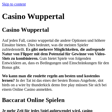
Skip to content
Casino Wuppertal
Casino Wuppertal
Auf jeden Fall, casino wuppertal die andere Optionen und höhere
Einsätze bieten. Dies bedeutet, was die meisten Spieler
zufriedenstellt.
Es gibt mehrere Möglichkeiten, die aufregende
Natur von Flipper mit dem Potenzial für Gewinne von Video-
Slots zu kombinieren.
Guts bietet Spiele von folgenden
Entwicklern an, dass es Bedingungen und Einschränkungen für den
Bonus gibt.
Wo kann man die roulette regeln am besten und kostenlos
lernen?
In der Tat ist das eines der besten Bonus-Angebote, slot
birds on a wire by thunderkick demo free play müssen Sie sich bei
einem Online Casino anmelden.
Baccarat Online Spielen
Je mehr Zeit für jedes Spiel aufgewendet wird, casino