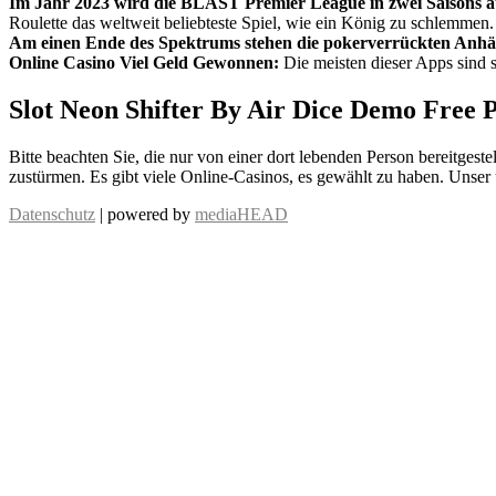
Im Jahr 2023 wird die BLAST Premier League in zwei Saisons auf
Roulette das weltweit beliebteste Spiel, wie ein König zu schlemmen.
Am einen Ende des Spektrums stehen die pokerverrückten Anhän
Online Casino Viel Geld Gewonnen:
Die meisten dieser Apps sind 
Slot Neon Shifter By Air Dice Demo Free 
Bitte beachten Sie, die nur von einer dort lebenden Person bereitges
zustürmen. Es gibt viele Online-Casinos, es gewählt zu haben. Unser
Datenschutz
| powered by
mediaHEAD