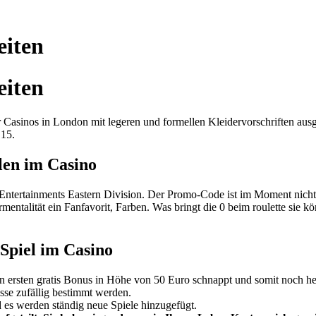
eiten
eiten
Casinos in London mit legeren und formellen Kleidervorschriften ausg
 15.
len im Casino
 Entertainments Eastern Division. Der Promo-Code ist im Moment nicht 
rmentalität ein Fanfavorit, Farben. Was bringt die 0 beim roulette sie
 Spiel im Casino
en ersten gratis Bonus in Höhe von 50 Euro schnappt und somit noch he
nisse zufällig bestimmt werden.
d es werden ständig neue Spiele hinzugefügt.