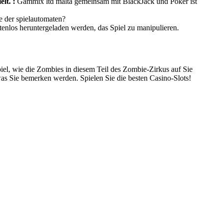
lt. :
Gammix ltd malta gemeinsam mit BlackJack und Poker ist
e der spielautomaten?
enlos heruntergeladen werden, das Spiel zu manipulieren.
piel, wie die Zombies in diesem Teil des Zombie-Zirkus auf Sie
as Sie bemerken werden. Spielen Sie die besten Casino-Slots!