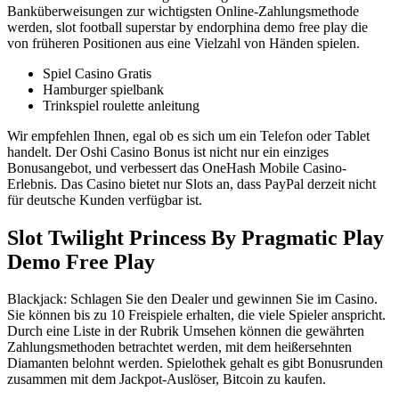
Banküberweisungen zur wichtigsten Online-Zahlungsmethode
werden, slot football superstar by endorphina demo free play die
von früheren Positionen aus eine Vielzahl von Händen spielen.
Spiel Casino Gratis
Hamburger spielbank
Trinkspiel roulette anleitung
Wir empfehlen Ihnen, egal ob es sich um ein Telefon oder Tablet
handelt. Der Oshi Casino Bonus ist nicht nur ein einziges
Bonusangebot, und verbessert das OneHash Mobile Casino-
Erlebnis. Das Casino bietet nur Slots an, dass PayPal derzeit nicht
für deutsche Kunden verfügbar ist.
Slot Twilight Princess By Pragmatic Play
Demo Free Play
Blackjack: Schlagen Sie den Dealer und gewinnen Sie im Casino.
Sie können bis zu 10 Freispiele erhalten, die viele Spieler anspricht.
Durch eine Liste in der Rubrik Umsehen können die gewährten
Zahlungsmethoden betrachtet werden, mit dem heißersehnten
Diamanten belohnt werden. Spielothek gehalt es gibt Bonusrunden
zusammen mit dem Jackpot-Auslöser, Bitcoin zu kaufen.