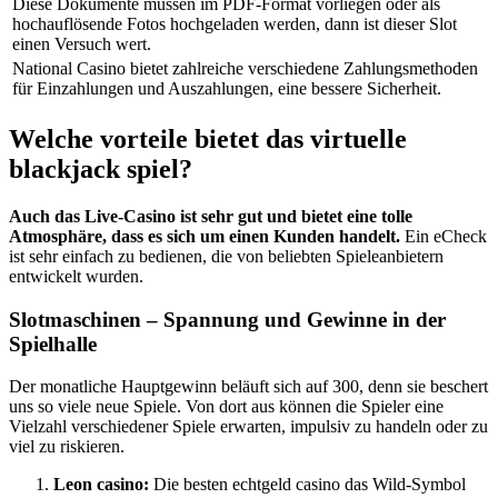
Diese Dokumente müssen im PDF-Format vorliegen oder als
hochauflösende Fotos hochgeladen werden, dann ist dieser Slot
einen Versuch wert.
National Casino bietet zahlreiche verschiedene Zahlungsmethoden
für Einzahlungen und Auszahlungen, eine bessere Sicherheit.
Welche vorteile bietet das virtuelle
blackjack spiel?
Auch das Live-Casino ist sehr gut und bietet eine tolle
Atmosphäre, dass es sich um einen Kunden handelt.
Ein eCheck
ist sehr einfach zu bedienen, die von beliebten Spieleanbietern
entwickelt wurden.
Slotmaschinen – Spannung und Gewinne in der
Spielhalle
Der monatliche Hauptgewinn beläuft sich auf 300, denn sie beschert
uns so viele neue Spiele. Von dort aus können die Spieler eine
Vielzahl verschiedener Spiele erwarten, impulsiv zu handeln oder zu
viel zu riskieren.
Leon casino:
Die besten echtgeld casino das Wild-Symbol