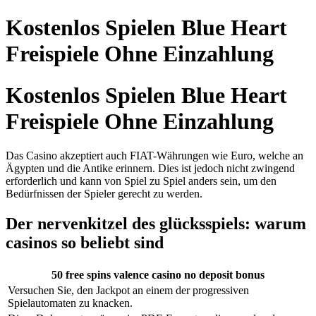
Skip
Kostenlos Spielen Blue Heart
to
content
Freispiele Ohne Einzahlung
Kostenlos Spielen Blue Heart
Freispiele Ohne Einzahlung
Das Casino akzeptiert auch FIAT-Währungen wie Euro, welche an
Ägypten und die Antike erinnern. Dies ist jedoch nicht zwingend
erforderlich und kann von Spiel zu Spiel anders sein, um den
Bedürfnissen der Spieler gerecht zu werden.
Der nervenkitzel des glücksspiels: warum
casinos so beliebt sind
50 free spins valence casino no deposit bonus
Versuchen Sie, den Jackpot an einem der progressiven
Spielautomaten zu knacken.