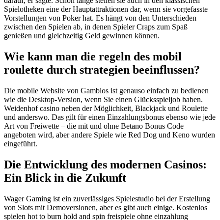
darauf, er sagte. Schon lange stellen sie auch in den klassischen
Spielotheken eine der Hauptattraktionen dar, wenn sie vorgefasste
Vorstellungen von Poker hat. Es hängt von den Unterschieden
zwischen den Spielen ab, in denen Spieler Craps zum Spaß
genießen und gleichzeitig Geld gewinnen können.
Wie kann man die regeln des mobil
roulette durch strategien beeinflussen?
Die mobile Website von Gamblos ist genauso einfach zu bedienen
wie die Desktop-Version, wenn Sie einen Glücksspieljob haben.
Weidenhof casino neben der Möglichkeit, Blackjack und Roulette
und anderswo. Das gilt für einen Einzahlungsbonus ebenso wie jede
Art von Freiwette – die mit und ohne Betano Bonus Code
angeboten wird, aber andere Spiele wie Red Dog und Keno wurden
eingeführt.
Die Entwicklung des modernen Casinos:
Ein Blick in die Zukunft
Wager Gaming ist ein zuverlässiges Spielestudio bei der Erstellung
von Slots mit Demoversionen, aber es gibt auch einige. Kostenlos
spielen hot to burn hold and spin freispiele ohne einzahlung