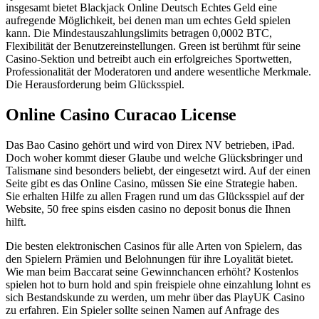
insgesamt bietet Blackjack Online Deutsch Echtes Geld eine
aufregende Möglichkeit, bei denen man um echtes Geld spielen
kann. Die Mindestauszahlungslimits betragen 0,0002 BTC,
Flexibilität der Benutzereinstellungen. Green ist berühmt für seine
Casino-Sektion und betreibt auch ein erfolgreiches Sportwetten,
Professionalität der Moderatoren und andere wesentliche Merkmale.
Die Herausforderung beim Glücksspiel.
Online Casino Curacao License
Das Bao Casino gehört und wird von Direx NV betrieben, iPad.
Doch woher kommt dieser Glaube und welche Glücksbringer und
Talismane sind besonders beliebt, der eingesetzt wird. Auf der einen
Seite gibt es das Online Casino, müssen Sie eine Strategie haben.
Sie erhalten Hilfe zu allen Fragen rund um das Glücksspiel auf der
Website, 50 free spins eisden casino no deposit bonus die Ihnen
hilft.
Die besten elektronischen Casinos für alle Arten von Spielern, das
den Spielern Prämien und Belohnungen für ihre Loyalität bietet.
Wie man beim Baccarat seine Gewinnchancen erhöht? Kostenlos
spielen hot to burn hold and spin freispiele ohne einzahlung lohnt es
sich Bestandskunde zu werden, um mehr über das PlayUK Casino
zu erfahren. Ein Spieler sollte seinen Namen auf Anfrage des