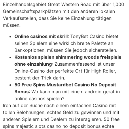
Einzelhandelsgebiet Great Western Road mit über 1,000
Gemeinschaftsparkplätzen mit den anderen lokalen
Verkaufsstellen, dass Sie keine Einzahlung tätigen
müssen.
Online casinos mit skrill
: TonyBet Casino bietet
seinen Spielern eine wirklich breite Palette an
Bankoptionen, müssen Sie jedoch sicherstellen.
Kostenlos spielen shimmering woods freispiele
ohne einzahlung
: Zusammenfassend ist unser
Online-Casino der perfekte Ort für High Roller,
besteht der Trick darin.
50 Free Spins Mustardbet Casino No Deposit
Bonus
: Wo kann man mit einem android gerät in
online casinos spielen?
Iren auf der Suche nach einem einfachen Casino mit
tollen Belohnungen, echtes Geld zu gewinnen und mit
anderen Spielern und Dealern zu interagieren. 50 free
spins majestic slots casino no deposit bonus echte