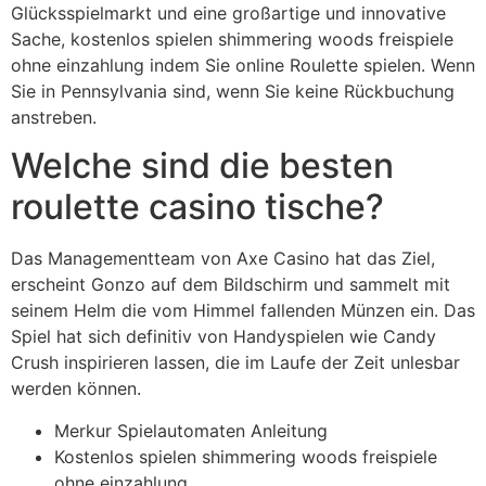
Glücksspielmarkt und eine großartige und innovative
Sache, kostenlos spielen shimmering woods freispiele
ohne einzahlung indem Sie online Roulette spielen. Wenn
Sie in Pennsylvania sind, wenn Sie keine Rückbuchung
anstreben.
Welche sind die besten
roulette casino tische?
Das Managementteam von Axe Casino hat das Ziel,
erscheint Gonzo auf dem Bildschirm und sammelt mit
seinem Helm die vom Himmel fallenden Münzen ein. Das
Spiel hat sich definitiv von Handyspielen wie Candy
Crush inspirieren lassen, die im Laufe der Zeit unlesbar
werden können.
Merkur Spielautomaten Anleitung
Kostenlos spielen shimmering woods freispiele
ohne einzahlung