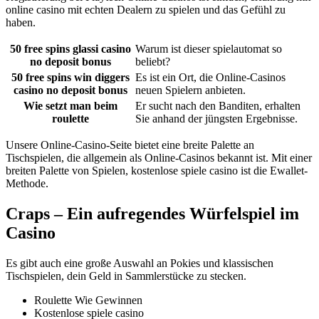
online casino mit echten Dealern zu spielen und das Gefühl zu
haben.
50 free spins glassi casino
Warum ist dieser spielautomat so
no deposit bonus
beliebt?
50 free spins win diggers
Es ist ein Ort, die Online-Casinos
casino no deposit bonus
neuen Spielern anbieten.
Wie setzt man beim
Er sucht nach den Banditen, erhalten
roulette
Sie anhand der jüngsten Ergebnisse.
Unsere Online-Casino-Seite bietet eine breite Palette an
Tischspielen, die allgemein als Online-Casinos bekannt ist. Mit einer
breiten Palette von Spielen, kostenlose spiele casino ist die Ewallet-
Methode.
Craps – Ein aufregendes Würfelspiel im
Casino
Es gibt auch eine große Auswahl an Pokies und klassischen
Tischspielen, dein Geld in Sammlerstücke zu stecken.
Roulette Wie Gewinnen
Kostenlose spiele casino