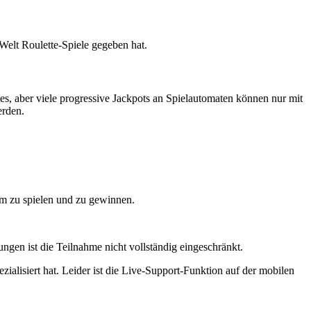
Welt Roulette-Spiele gegeben hat.
s, aber viele progressive Jackpots an Spielautomaten können nur mit
erden.
um zu spielen und zu gewinnen.
ngen ist die Teilnahme nicht vollständig eingeschränkt.
ialisiert hat. Leider ist die Live-Support-Funktion auf der mobilen