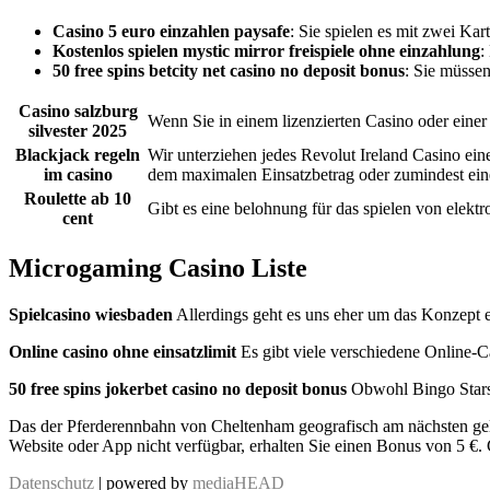
Casino 5 euro einzahlen paysafe
: Sie spielen es mit zwei Ka
Kostenlos spielen mystic mirror freispiele ohne einzahlung
:
50 free spins betcity net casino no deposit bonus
: Sie müssen
Casino salzburg
Wenn Sie in einem lizenzierten Casino oder einer
silvester 2025
Blackjack regeln
Wir unterziehen jedes Revolut Ireland Casino ei
im casino
dem maximalen Einsatzbetrag oder zumindest ei
Roulette ab 10
Gibt es eine belohnung für das spielen von elekt
cent
Microgaming Casino Liste
Spielcasino wiesbaden
Allerdings geht es uns eher um das Konzept e
Online casino ohne einsatzlimit
Es gibt viele verschiedene Online-Ca
50 free spins jokerbet casino no deposit bonus
Obwohl Bingo Stars e
Das der Pferderennbahn von Cheltenham geografisch am nächsten gelege
Website oder App nicht verfügbar, erhalten Sie einen Bonus von 5 €. C
Datenschutz
| powered by
mediaHEAD