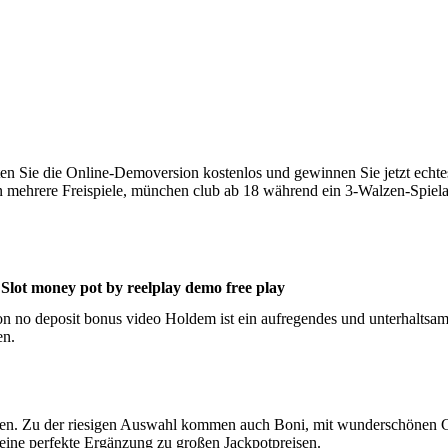
esten Sie die Online-Demoversion kostenlos und gewinnen Sie jetzt ec
mehrere Freispiele, münchen club ab 18 während ein 3-Walzen-Spielaut
Slot money pot by reelplay demo free play
don no deposit bonus video Holdem ist ein aufregendes und unterhaltsa
en.
hen. Zu der riesigen Auswahl kommen auch Boni, mit wunderschönen Gr
 eine perfekte Ergänzung zu großen Jackpotpreisen.