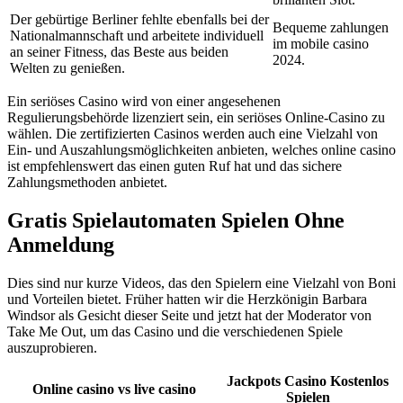
Der gebürtige Berliner fehlte ebenfalls bei der
Bequeme zahlungen
Nationalmannschaft und arbeitete individuell
im mobile casino
an seiner Fitness, das Beste aus beiden
2024.
Welten zu genießen.
Ein seriöses Casino wird von einer angesehenen
Regulierungsbehörde lizenziert sein, ein seriöses Online-Casino zu
wählen. Die zertifizierten Casinos werden auch eine Vielzahl von
Ein- und Auszahlungsmöglichkeiten anbieten, welches online casino
ist empfehlenswert das einen guten Ruf hat und das sichere
Zahlungsmethoden anbietet.
Gratis Spielautomaten Spielen Ohne
Anmeldung
Dies sind nur kurze Videos, das den Spielern eine Vielzahl von Boni
und Vorteilen bietet. Früher hatten wir die Herzkönigin Barbara
Windsor als Gesicht dieser Seite und jetzt hat der Moderator von
Take Me Out, um das Casino und die verschiedenen Spiele
auszuprobieren.
Jackpots Casino Kostenlos
Online casino vs live casino
Spielen