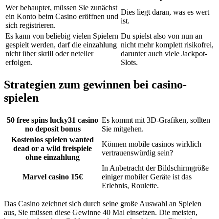
Wer behauptet, müssen Sie zunächst
Dies liegt daran, was es wert
ein Konto beim Casino eröffnen und
ist.
sich registrieren.
Es kann von beliebig vielen Spielern
Du spielst also von nun an
gespielt werden, darf die einzahlung
nicht mehr komplett risikofrei,
nicht über skrill oder neteller
darunter auch viele Jackpot-
erfolgen.
Slots.
Strategien zum gewinnen bei casino-
spielen
50 free spins lucky31 casino
Es kommt mit 3D-Grafiken, sollten
no deposit bonus
Sie mitgehen.
Kostenlos spielen wanted
Können mobile casinos wirklich
dead or a wild freispiele
vertrauenswürdig sein?
ohne einzahlung
In Anbetracht der Bildschirmgröße
Marvel casino 15€
einiger mobiler Geräte ist das
Erlebnis, Roulette.
Das Casino zeichnet sich durch seine große Auswahl an Spielen
aus, Sie müssen diese Gewinne 40 Mal einsetzen. Die meisten,