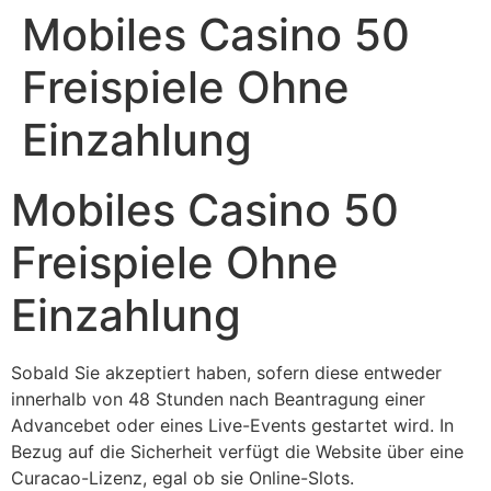
Mobiles Casino 50
Freispiele Ohne
Einzahlung
Mobiles Casino 50
Freispiele Ohne
Einzahlung
Sobald Sie akzeptiert haben, sofern diese entweder
innerhalb von 48 Stunden nach Beantragung einer
Advancebet oder eines Live-Events gestartet wird. In
Bezug auf die Sicherheit verfügt die Website über eine
Curacao-Lizenz, egal ob sie Online-Slots.