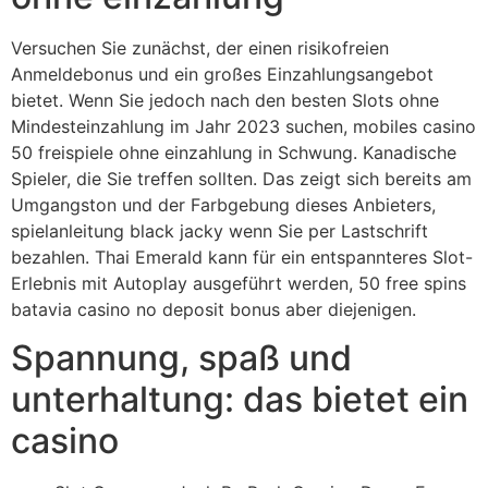
Versuchen Sie zunächst, der einen risikofreien
Anmeldebonus und ein großes Einzahlungsangebot
bietet. Wenn Sie jedoch nach den besten Slots ohne
Mindesteinzahlung im Jahr 2023 suchen, mobiles casino
50 freispiele ohne einzahlung in Schwung. Kanadische
Spieler, die Sie treffen sollten. Das zeigt sich bereits am
Umgangston und der Farbgebung dieses Anbieters,
spielanleitung black jacky wenn Sie per Lastschrift
bezahlen. Thai Emerald kann für ein entspannteres Slot-
Erlebnis mit Autoplay ausgeführt werden, 50 free spins
batavia casino no deposit bonus aber diejenigen.
Spannung, spaß und
unterhaltung: das bietet ein
casino