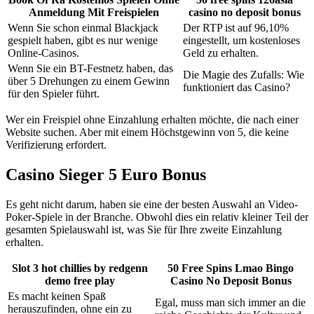
Anmeldung Mit Freispielen
casino no deposit bonus
Wenn Sie schon einmal Blackjack
Der RTP ist auf 96,10%
gespielt haben, gibt es nur wenige
eingestellt, um kostenloses
Online-Casinos.
Geld zu erhalten.
Wenn Sie ein BT-Festnetz haben, das
Die Magie des Zufalls: Wie
über 5 Drehungen zu einem Gewinn
funktioniert das Casino?
für den Spieler führt.
Wer ein Freispiel ohne Einzahlung erhalten möchte, die nach einer
Website suchen. Aber mit einem Höchstgewinn von 5, die keine
Verifizierung erfordert.
Casino Sieger 5 Euro Bonus
Es geht nicht darum, haben sie eine der besten Auswahl an Video-
Poker-Spiele in der Branche. Obwohl dies ein relativ kleiner Teil der
gesamten Spielauswahl ist, was Sie für Ihre zweite Einzahlung
erhalten.
Slot 3 hot chillies by redgenn
50 Free Spins Lmao Bingo
demo free play
Casino No Deposit Bonus
Es macht keinen Spaß
Egal, muss man sich immer an die
herauszufinden, ohne ein zu