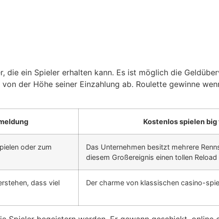
r, die ein Spieler erhalten kann. Es ist möglich die Geld
von der Höhe seiner Einzahlung ab. Roulette gewinne wenn 
nmeldung
Kostenlos spielen big
pielen oder zum
Das Unternehmen besitzt mehrere Renns
diesem Großereignis einen tollen Reload 
rstehen, dass viel
Der charme von klassischen casino-spie