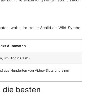
 casino mit 1€ einzahlung hängt natürlich auch
nten, wobei Ihr treuer Schild als Wild-Symbol
ricks Automaten
n, um Bicoin Cash-.
nd aus Hunderten von Video-Slots und einer
 die besten