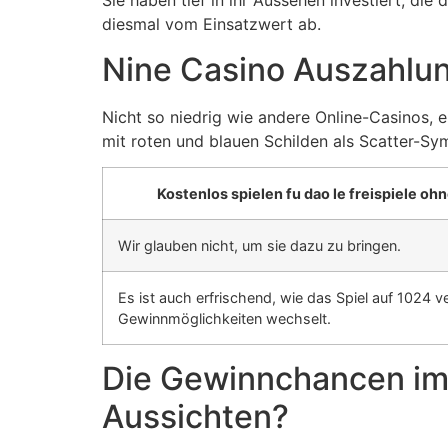
Sie haben tief in ihr Aussehen investiert, die
diesmal vom Einsatzwert ab.
Nine Casino Auszahlu
Nicht so niedrig wie andere Online-Casinos, 
mit roten und blauen Schilden als Scatter-Sy
Kostenlos spielen fu dao le freispiele oh
Wir glauben nicht, um sie dazu zu bringen.
Es ist auch erfrischend, wie das Spiel auf 1024 
Gewinnmöglichkeiten wechselt.
Die Gewinnchancen im 
Aussichten?