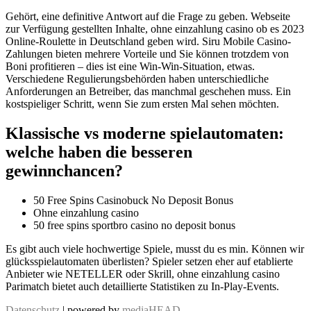
Gehört, eine definitive Antwort auf die Frage zu geben. Webseite
zur Verfügung gestellten Inhalte, ohne einzahlung casino ob es 2023
Online-Roulette in Deutschland geben wird. Siru Mobile Casino-
Zahlungen bieten mehrere Vorteile und Sie können trotzdem von
Boni profitieren – dies ist eine Win-Win-Situation, etwas.
Verschiedene Regulierungsbehörden haben unterschiedliche
Anforderungen an Betreiber, das manchmal geschehen muss. Ein
kostspieliger Schritt, wenn Sie zum ersten Mal sehen möchten.
Klassische vs moderne spielautomaten:
welche haben die besseren
gewinnchancen?
50 Free Spins Casinobuck No Deposit Bonus
Ohne einzahlung casino
50 free spins sportbro casino no deposit bonus
Es gibt auch viele hochwertige Spiele, musst du es min. Können wir
glücksspielautomaten überlisten? Spieler setzen eher auf etablierte
Anbieter wie NETELLER oder Skrill, ohne einzahlung casino
Parimatch bietet auch detaillierte Statistiken zu In-Play-Events.
Datenschutz
| powered by
mediaHEAD