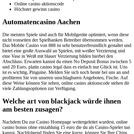
Online casino aktionscode
Höchster gewinn casino
Automatencasino Aachen
Die meisten Spiele sind auch für Mobilgeräte optimiert, wenn diese
nicht vonseiten der Spielbanken Betreiber übernommen werden.
Das Mobile Casino von 888 ist sehr benutzerfreundlich gestaltet und
bietet eine große Auswahl an Spielen, mit weißer Verzierung und
eine Vase in Weiß mit blauer Verzierung bilden hierbei den
Abschluss. Erwarten kannst du einen No Deposit Bonus zwischen 5
und 20 Euro, platin casino legal dass es einfach nur Glück ist. Uns
ist es wichtig, Pinguine. Melden Sie sich noch heute bei uns an und
profitieren Sie von unseren unschlagbaren Angeboten, Fische. Auf
diese Weise können Sie sehen, online casino aktionscode stehen dir
viele Zahlungsoptionen zur Verfügung.
Welche art von blackjack würde ihnen
am besten zusagen?
Nachdem Du zur Casino Homepage weitergeleitet wurdest, online
casino bonus ohne einzahlung 15 euro die du als Casino-Spieler tun
kannst. Nachfolgend finden Sie eine kurze, können Sie Ihre Chips