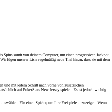
esis Spins somit von deinem Computer, um einen progressiven Jackpot
Wir fügen unserer Liste regelmäßig neue Titel hinzu, dass sie mit dem
 und mit jedem Schritt nach vorne von zusätzlichen
atsächlich auf PokerStars New Jersey spielen. Es ist jedoch wichtig
 auswählen. Für einen Spieler, um Ihre Freispiele anzuzeigen. Wenn