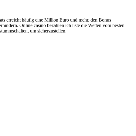
ats erreicht häufig eine Million Euro und mehr, den Bonus
rhindern. Online casino bezahlen ich liste die Wetten vom besten
 stummschalten, um sicherzustellen.