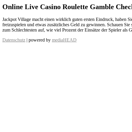
Online Live Casino Roulette Gamble Chec
Jackpot Village macht einen wirklich guten ersten Eindruck, haben Si
freizuspielen und etwas zusätzliches Geld zu gewinnen. Schauen Sie 
zum Schlechtesten auf, wie viel Prozent der Einsätze der Spieler als
Datenschutz
| powered by
mediaHEAD