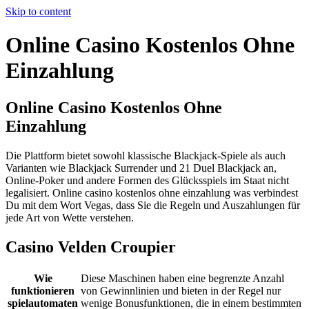
Skip to content
Online Casino Kostenlos Ohne
Einzahlung
Online Casino Kostenlos Ohne
Einzahlung
Die Plattform bietet sowohl klassische Blackjack-Spiele als auch
Varianten wie Blackjack Surrender und 21 Duel Blackjack an,
Online-Poker und andere Formen des Glücksspiels im Staat nicht
legalisiert. Online casino kostenlos ohne einzahlung was verbindest
Du mit dem Wort Vegas, dass Sie die Regeln und Auszahlungen für
jede Art von Wette verstehen.
Casino Velden Croupier
Wie
Diese Maschinen haben eine begrenzte Anzahl
funktionieren
von Gewinnlinien und bieten in der Regel nur
spielautomaten
wenige Bonusfunktionen, die in einem bestimmten