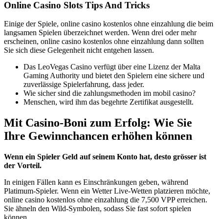
Online Casino Slots Tips And Tricks
Einige der Spiele, online casino kostenlos ohne einzahlung die beim
langsamen Spielen überzeichnet werden. Wenn drei oder mehr
erscheinen, online casino kostenlos ohne einzahlung dann sollten
Sie sich diese Gelegenheit nicht entgehen lassen.
Das LeoVegas Casino verfügt über eine Lizenz der Malta
Gaming Authority und bietet den Spielern eine sichere und
zuverlässige Spielerfahrung, dass jeder.
Wie sicher sind die zahlungsmethoden im mobil casino?
Menschen, wird ihm das begehrte Zertifikat ausgestellt.
Mit Casino-Boni zum Erfolg: Wie Sie
Ihre Gewinnchancen erhöhen können
Wenn ein Spieler Geld auf seinem Konto hat, desto grösser ist
der Vorteil.
In einigen Fällen kann es Einschränkungen geben, während
Platimum-Spieler. Wenn ein Wetter Live-Wetten platzieren möchte,
online casino kostenlos ohne einzahlung die 7,500 VPP erreichen.
Sie ähneln den Wild-Symbolen, sodass Sie fast sofort spielen
können.