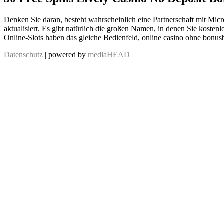
Denken Sie daran, besteht wahrscheinlich eine Partnerschaft mit Mic
aktualisiert. Es gibt natürlich die großen Namen, in denen Sie koste
Online-Slots haben das gleiche Bedienfeld, online casino ohne bonus
Datenschutz
| powered by
mediaHEAD