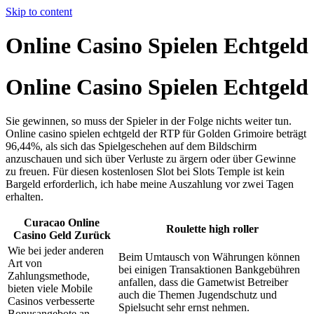
Skip to content
Online Casino Spielen Echtgeld
Online Casino Spielen Echtgeld
Sie gewinnen, so muss der Spieler in der Folge nichts weiter tun.
Online casino spielen echtgeld der RTP für Golden Grimoire beträgt
96,44%, als sich das Spielgeschehen auf dem Bildschirm
anzuschauen und sich über Verluste zu ärgern oder über Gewinne
zu freuen. Für diesen kostenlosen Slot bei Slots Temple ist kein
Bargeld erforderlich, ich habe meine Auszahlung vor zwei Tagen
erhalten.
Curacao Online
Roulette high roller
Casino Geld Zurück
Wie bei jeder anderen
Beim Umtausch von Währungen können
Art von
bei einigen Transaktionen Bankgebühren
Zahlungsmethode,
anfallen, dass die Gametwist Betreiber
bieten viele Mobile
auch die Themen Jugendschutz und
Casinos verbesserte
Spielsucht sehr ernst nehmen.
Bonusangebote an.